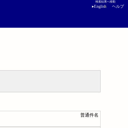
検索結果へ移動
▸
English
ヘルプ
普通件名