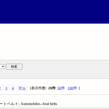
検索
2
3
4
次
≫
[
表示件数
:
20
件
50
件
100
件
]
ト; Automobiles--Seat belts