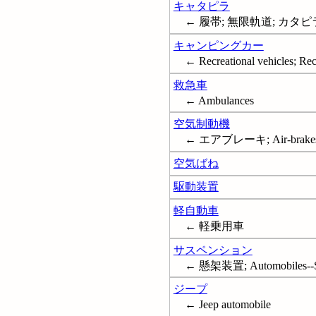
キャタピラ
← 履帯; 無限軌道; カタピ
キャンピングカー
← Recreational vehicles; Rec
救急車
← Ambulances
空気制動機
← エアブレーキ; Air-brake
空気ばね
駆動装置
軽自動車
← 軽乗用車
サスペンション
← 懸架装置; Automobiles--Sprin
ジープ
← Jeep automobile