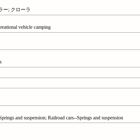
ラー; クローラ
reational vehicle camping
s
gs and suspension; Railroad cars--Springs and suspension