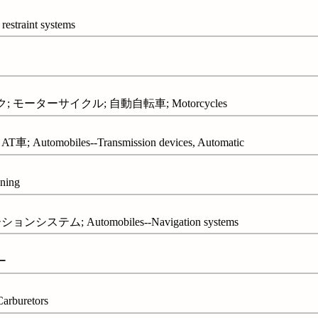
traint systems
; モーターサイクル; 自動自転車; Motorcycles
omobiles--Transmission devices, Automatic
oning
テム; Automobiles--Navigation systems
ー
uretors