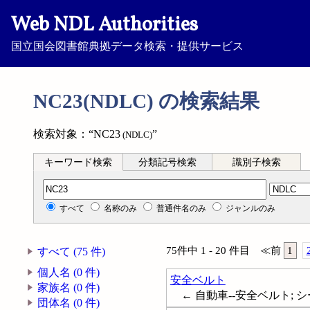
Web NDL Authorities
国立国会図書館典拠データ検索・提供サービス
NC23(NDLC) の検索結果
検索対象：“NC23
”
(NDLC)
キーワード検索
分類記号検索
識別子検索
分類記号検索
すべて
名称のみ
普通件名のみ
ジャンルのみ
75件中 1 - 20 件目
≪
前
1
すべて (75 件)
個人名 (0 件)
安全ベルト
家族名 (0 件)
← 自動車--安全ベルト; シートベル
団体名 (0 件)