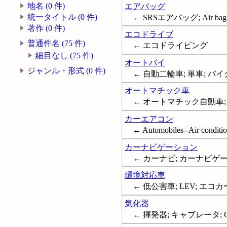
地名 (0 件)
エアバッグ
統一タイトル (0 件)
← SRSエアバッグ; Air bag res
著作 (0 件)
エコドライブ
普通件名 (75 件)
← エコドライビング
細目なし (75 件)
オートバイ
ジャンル・形式 (0 件)
← 自動二輪車; 単車; バイク
オートマチック車
← オートマチック自動車; AT車; Aut
カーエアコン
← Automobiles--Air conditi
カーナビゲーション
← カーナビ; カーナビゲーションシス
環境対応車
← 低公害車; LEV; エコカ
気化器
← 揮発器; キャブレータ; Carb