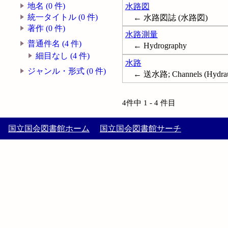
地名 (0 件)
水路図
統一タイトル (0 件)
← 水路図誌 (水路図)
著作 (0 件)
水路測量
普通件名 (4 件)
← Hydrography
細目なし (4 件)
水路
ジャンル・形式 (0 件)
← 送水路; Channels (Hydrauli
4件中 1 - 4 件目
国立国会図書館ホーム
国立国会図書館サーチ