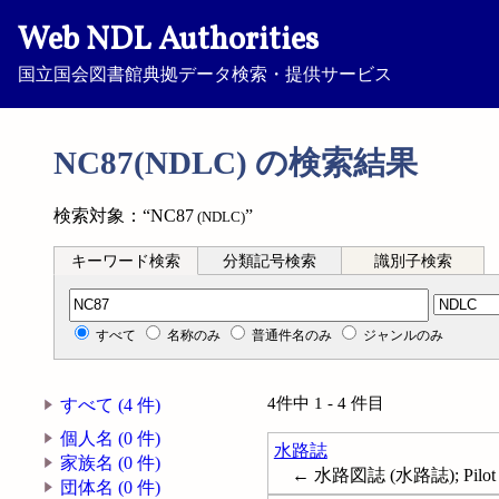
Web NDL Authorities
国立国会図書館典拠データ検索・提供サービス
NC87(NDLC) の検索結果
検索対象：“NC87
”
(NDLC)
キーワード検索
分類記号検索
識別子検索
分類記号検索
すべて
名称のみ
普通件名のみ
ジャンルのみ
4件中 1 - 4 件目
すべて (4 件)
個人名 (0 件)
水路誌
家族名 (0 件)
← 水路図誌 (水路誌); Pilot g
団体名 (0 件)