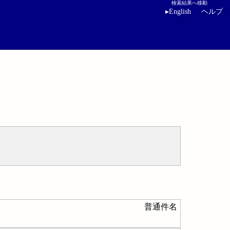
検索結果へ移動
▸
English
ヘルプ
普通件名