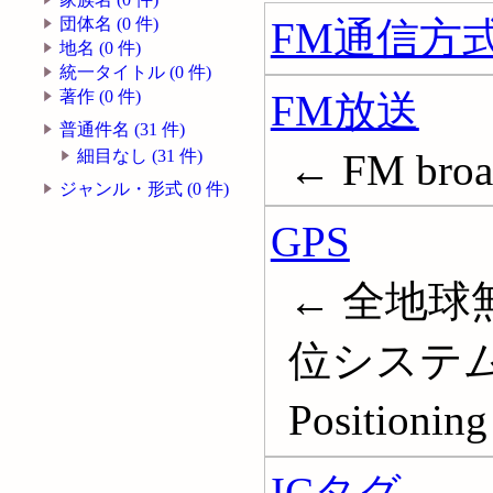
FM通信方
団体名 (0 件)
地名 (0 件)
統一タイトル (0 件)
FM放送
著作 (0 件)
普通件名 (31 件)
← FM broa
細目なし (31 件)
ジャンル・形式 (0 件)
GPS
← 全地球
位システム;
Positionin
ICタグ