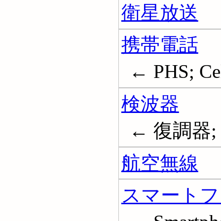
衛星放送
携帯電話
← PHS; Cel
検波器
← 復調器; Ra
航空無線
スマートフ