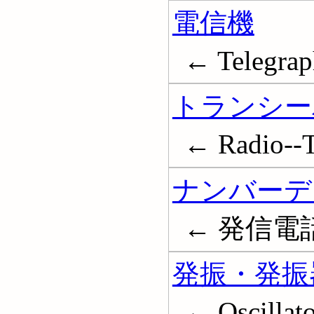
電信機
← Telegrap
トランシー
← Radio--Tr
ナンバーデ
← 発信電
発振・発振
← Oscillato