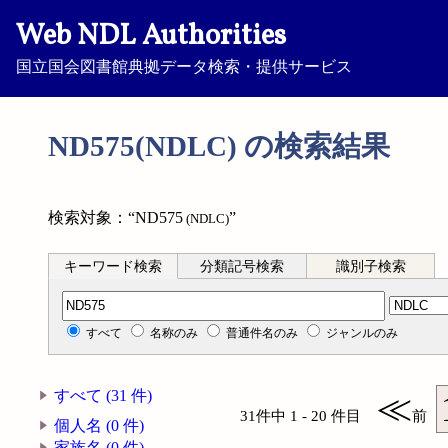
Web NDL Authorities
国立国会図書館典拠データ検索・提供サービス
ND575(NDLC) の検索結果
検索対象：“ND575
”
(NDLC)
キーワード検索
分類記号検索
識別子検索
分類記号検索
すべて
名称のみ
普通件名のみ
ジャンルのみ
すべて (31 件)
≪
31件中 1 - 20 件目
前
個人名 (0 件)
家族名 (0 件)