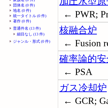
加圧水型原
団体名 (0 件)
地名 (0 件)
← PWR; Pre
統一タイトル (0 件)
著作 (0 件)
核融合炉
普通件名 (13 件)
細目なし (13 件)
← Fusion r
ジャンル・形式 (0 件)
確率論的安
← PSA
ガス冷却炉
← GCR; Gas