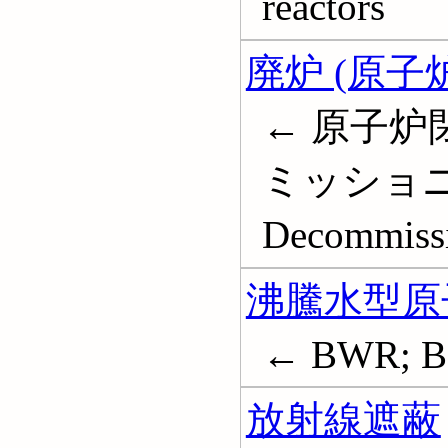
reactors
廃炉 (原子炉
← 原子炉
ミッショニング;
Decommiss
沸騰水型原
← BWR; Boi
放射線遮蔽