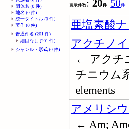
:
20
50
表示件数
件
件
団体名 (0 件)
地名 (0 件)
統一タイトル (0 件)
亜塩素酸ナ
著作 (0 件)
普通件名 (201 件)
アクチノイ
細目なし (201 件)
ジャンル・形式 (0 件)
← アクチ
チニウム系列
elements
アメリシウ
← Am; Ame