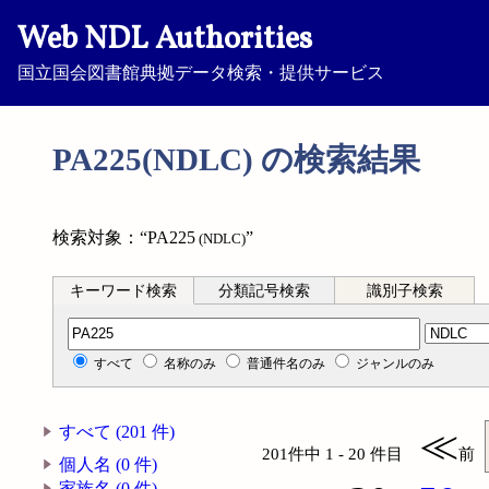
Web NDL Authorities
国立国会図書館典拠データ検索・提供サービス
PA225(NDLC) の検索結果
検索対象：“PA225
”
(NDLC)
キーワード検索
分類記号検索
識別子検索
分類記号検索
すべて
名称のみ
普通件名のみ
ジャンルのみ
すべて (201 件)
≪
201件中 1 - 20 件目
前
個人名 (0 件)
家族名 (0 件)