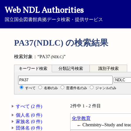
Web NDL Authorities
国立国会図書館典拠データ検索・提供サービス
PA37(NDLC) の検索結果
検索対象：“PA37
”
(NDLC)
キーワード検索
分類記号検索
識別子検索
分類記号検索
すべて
名称のみ
普通件名のみ
ジャンルのみ
2件中 1 - 2 件目
すべて (2 件)
個人名 (0 件)
化学教育
家族名 (0 件)
← Chemistry--Study and tea
団体名 (0 件)