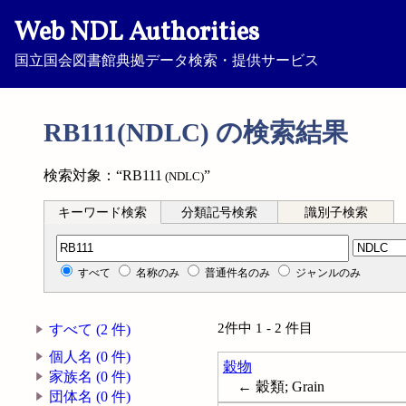
Web NDL Authorities
国立国会図書館典拠データ検索・提供サービス
RB111(NDLC) の検索結果
検索対象：“RB111
”
(NDLC)
キーワード検索
分類記号検索
識別子検索
分類記号検索
すべて
名称のみ
普通件名のみ
ジャンルのみ
2件中 1 - 2 件目
すべて (2 件)
個人名 (0 件)
穀物
家族名 (0 件)
← 穀類; Grain
団体名 (0 件)