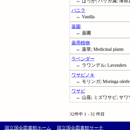
← はっか; ハッカ属; 薄荷属; ミ
バニラ
← Vanilla
薬園
← 薬圃
薬用植物
← 薬草; Medicinal plants
ラベンダー
← ラワンデル; Lavenders
ワサビノキ
← モリンガ; Moringa oleife
ワサビ
← 山葵; ミズワサビ; サワワサ
32件中 1 - 32 件目
国立国会図書館ホーム
国立国会図書館サーチ