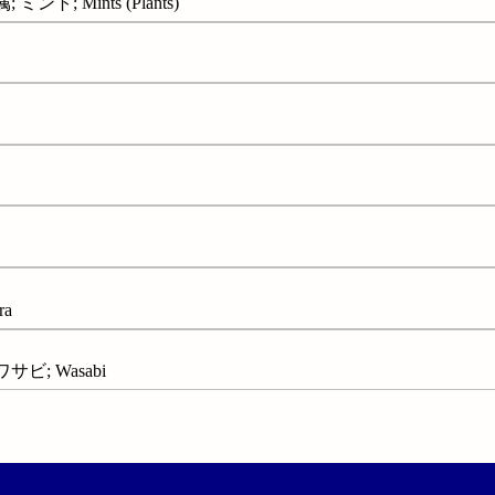
ント; Mints (Plants)
ra
ビ; Wasabi