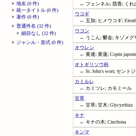
地名 (0 件)
← フェンネル; 茴香; くれのお
統一タイトル (0 件)
ウコギ
著作 (0 件)
← 五加; ヒメウコギ; Eleuthe
普通件名 (32 件)
ウコン
細目なし (32 件)
← うこん; 鬱金; キゾメグサ; 
ジャンル・形式 (0 件)
オウレン
← 黄連; 黄蓮; Coptis japoni
オトギリソウ科
← St. John's wort; 
カミルレ
← カミツレ; カモミール
甘草
← 甘草; 甘木; Glycyrrhiza
キナ
← キナの木; Cinchona
キンマ