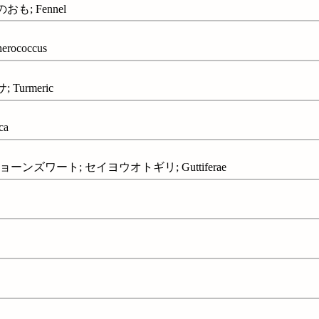
も; Fennel
rococcus
Turmeric
ca
セントジョーンズワート; セイヨウオトギリ; Guttiferae