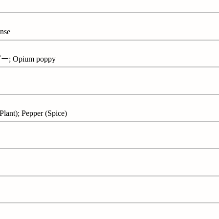
nse
 Opium poppy
nt); Pepper (Spice)