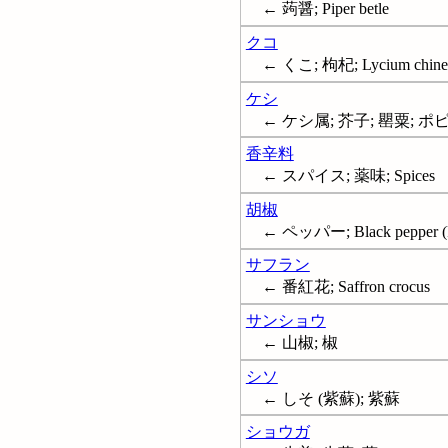
← 蒟醤; Piper betle
クコ
← くこ; 枸杞; Lycium chine
ケシ
← ケシ属; 芥子; 罌粟; ポピー;
香辛料
← スパイス; 薬味; Spices
胡椒
← ペッパー; Black pepper (Pla
サフラン
← 番紅花; Saffron crocus
サンショウ
← 山椒; 椒
シソ
← しそ (紫蘇); 紫蘇
ショウガ