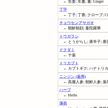
← 生姜; 生薑; 薑; Ginger
丁字
← 丁子; 丁香; クローブ; Clov
チョウセンアサガオ
← 朝鮮朝顔; 曼陀羅華
トウガラシ
← とうがらし; 唐辛子; 唐芥子
ドクダミ
← 十薬
トリカブト
← カブトギク; ハナトリカブト;
ニンジン (薬用)
← 高麗人参; 朝鮮人参; 薬用人
ハーブ
← Herbs
薄荷