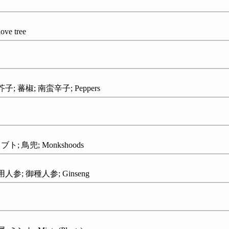
e tree
; 蕃椒; 南蛮辛子; Peppers
 鳥兜; Monkshoods
参; 御種人参; Ginseng