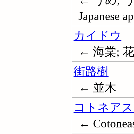
Japanese ap
カイドウ
← 海棠; 花海
街路樹
← 並木
コトネアス
← Cotoneas