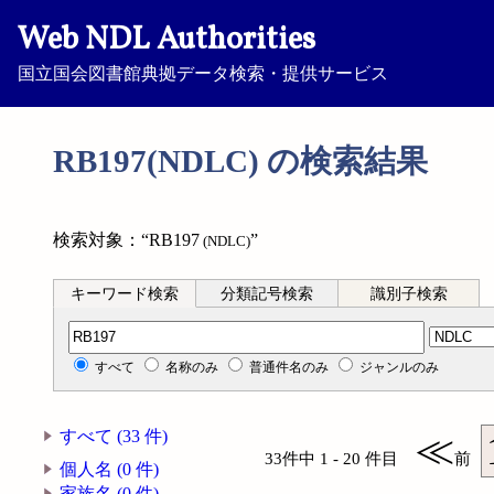
Web NDL Authorities
国立国会図書館典拠データ検索・提供サービス
RB197(NDLC) の検索結果
検索対象：“RB197
”
(NDLC)
キーワード検索
分類記号検索
識別子検索
分類記号検索
すべて
名称のみ
普通件名のみ
ジャンルのみ
すべて (33 件)
≪
33件中 1 - 20 件目
前
個人名 (0 件)
家族名 (0 件)