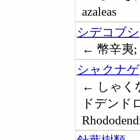
azaleas
シデコブシ
← 幣辛夷
シャクナゲ
← しゃくな
ドデンドロ
Rhododend