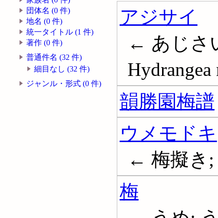
アジサイ
団体名 (0 件)
地名 (0 件)
統一タイトル (1 件)
← あじさい
著作 (0 件)
普通件名 (32 件)
Hydrangea 
細目なし (32 件)
ジャンル・形式 (0 件)
韻勝園梅譜
ウメモドキ
← 梅擬き;
梅
← うめ; う