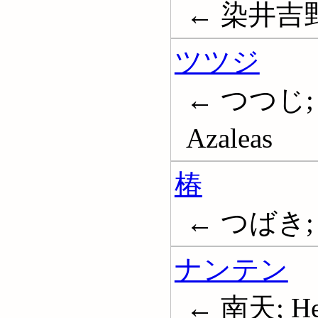
← 染井吉
ツツジ
← つつじ;
Azaleas
椿
← つばき; 海
ナンテン
← 南天; He