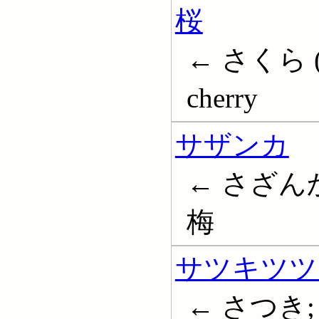
桜
← さくら (桜)
cherry
サザンカ
← さざんか
梅
サツキツツ
← さつき; 