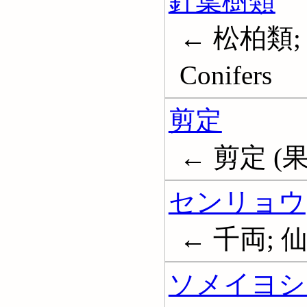
針葉樹類
← 松柏類;
Conifers
剪定
← 剪定 (果樹
センリョウ
← 千両; 
ソメイヨシ