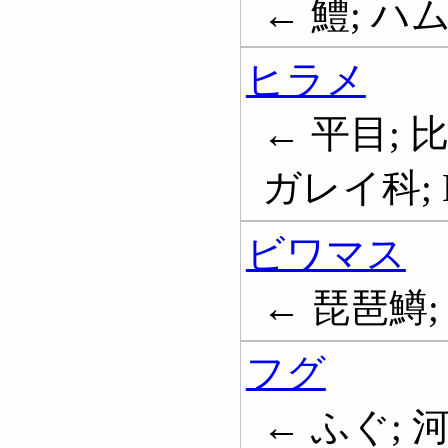
← 鱧; ハム; 
ヒラメ
← 平目; 
ガレイ科; Bo
ビワマス
← 琵琶鱒
フグ
← ふぐ; 河豚;