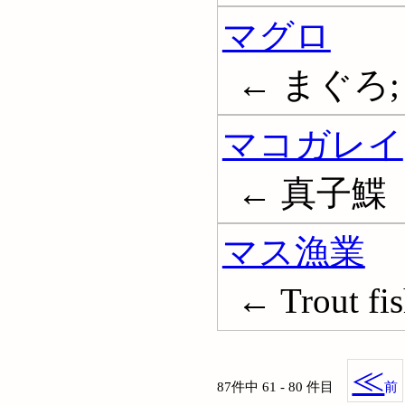
マグロ
← まぐろ; 
マコガレイ
← 真子鰈
マス漁業
← Trout fis
≪
87件中 61 - 80 件目
前