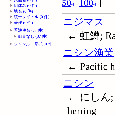
50
100
]
件
件
団体名 (0 件)
地名 (0 件)
統一タイトル (0 件)
ニジマス
著作 (0 件)
普通件名 (87 件)
← 虹鱒; Rain
細目なし (87 件)
ジャンル・形式 (0 件)
ニシン漁業
← Pacific h
ニシン
← にしん; 鰊
herring