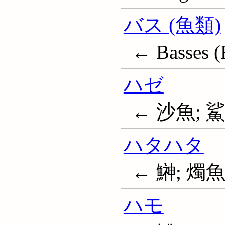
バス (魚類)
← Basses (
ハゼ
← 沙魚; 鯊
ハタハタ
← 鰰; 燭
ハモ