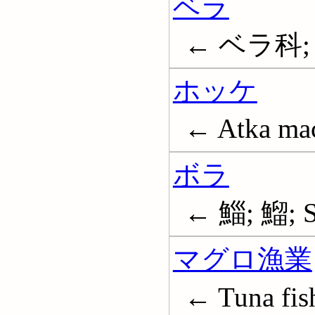
ベラ
← ベラ科; 遍
ホッケ
← Atka mac
ボラ
← 鯔; 鰡; St
マグロ漁業
← Tuna fish