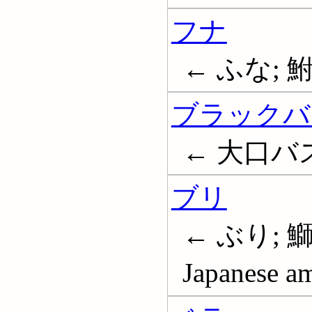
フナ
← ふな; 鮒; 
ブラックバ
← 大口バス; 
ブリ
← ぶり; 
Japanese am