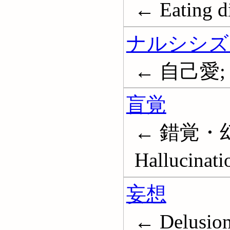
← Eating d
ナルシシズ
← 自己愛; N
盲覚
← 錯覚・幻
Hallucinati
妄想
← Delusio