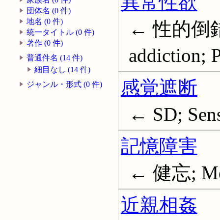
異常性欲
団体名 (0 件)
地名 (0 件)
← 性的倒錯
統一タイトル (0 件)
著作 (0 件)
addiction; 
普通件名 (14 件)
細目なし (14 件)
感覚遮断
ジャンル・形式 (0 件)
← SD; Sens
記憶障害
← 健忘; Mem
近親相姦