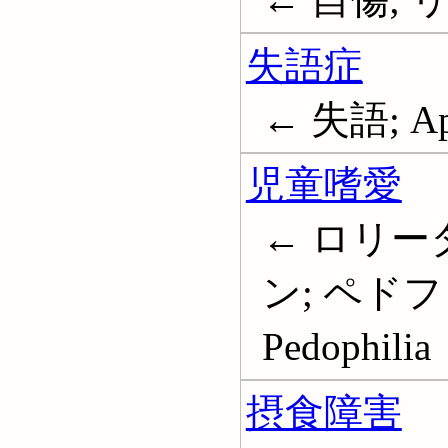
失語症
← 失語; Ap
児童嗜愛
← ロリー
ン; ペドフ
Pedophilia
摂食障害