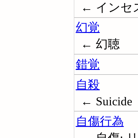
← インセスト
幻覚
← 幻聴
錯覚
自殺
← Suicide
自傷行為
← 自傷; リス