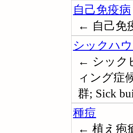
自己免疫病
← 自己免疫疾患
シックハウ
← シック
ィング症候
群; Sick bu
種痘
← 植え疱瘡; S