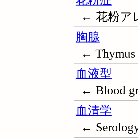
← 花粉アレル
胸腺
← Thymus
血液型
← Blood g
血清学
← Serolog