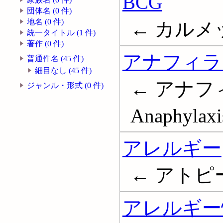
BCG
団体名 (0 件)
地名 (0 件)
← カルメット
統一タイトル (1 件)
著作 (0 件)
アナフィラ
普通件名 (45 件)
細目なし (45 件)
← アナフ
ジャンル・形式 (0 件)
Anaphylaxi
アレルギー
← アトピー; 
アレルギー