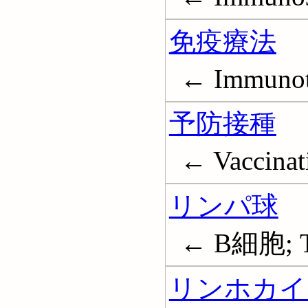
免疫療法
← Immunot
予防接種
← Vaccinat
リンパ球
← B細胞; T
リンホカイ