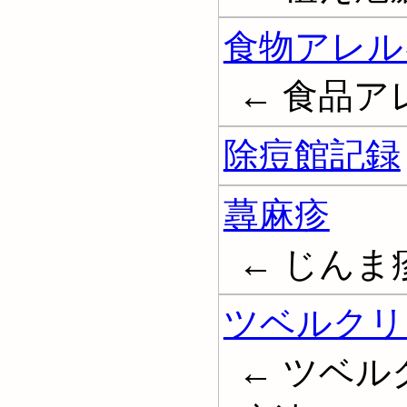
食物アレル
← 食品アレル
除痘館記録
蕁麻疹
← じんま疹; 
ツベルクリ
← ツベル