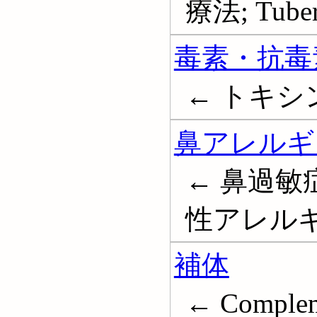
療法; Tuberc
毒素・抗毒
← トキシン; 
鼻アレルギ
← 鼻過敏
性アレル
補体
← Complem