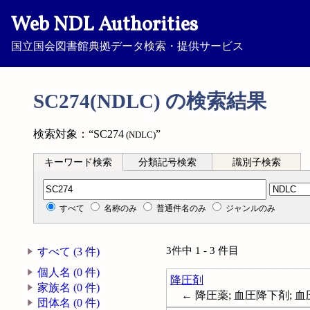
Web NDL Authorities
国立国会図書館典拠データ検索・提供サービス
SC274(NDLC) の検索結果
検索対象：“SC274
”
(NDLC)
キーワード検索
分類記号検索
識別子検索
分類記号検索
すべて
名称のみ
普通件名のみ
ジャンルのみ
3件中 1 - 3 件目
すべて (3 件)
個人名 (0 件)
降圧剤
家族名 (0 件)
← 降圧薬; 血圧降下剤; 血圧降
団体名 (0 件)