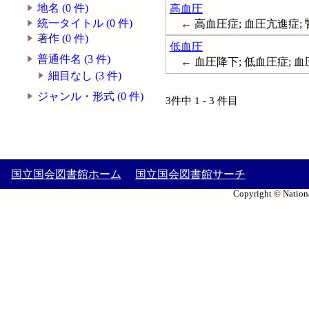
地名 (0 件)
高血圧
統一タイトル (0 件)
← 高血圧症; 血圧亢進症; 腎性
著作 (0 件)
低血圧
普通件名 (3 件)
← 血圧降下; 低血圧症; 血圧降
細目なし (3 件)
ジャンル・形式 (0 件)
3件中 1 - 3 件目
国立国会図書館ホーム
国立国会図書館サーチ
Copyright © Nationa