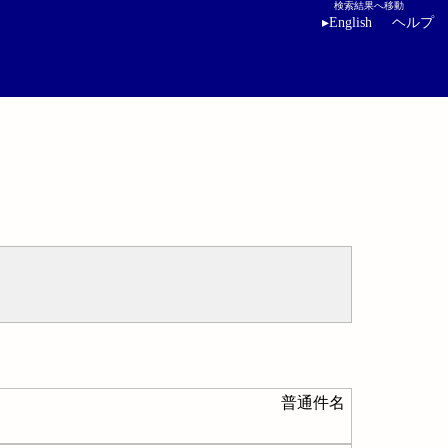
検索結果へ移動
▸
English
ヘルプ
普通件名