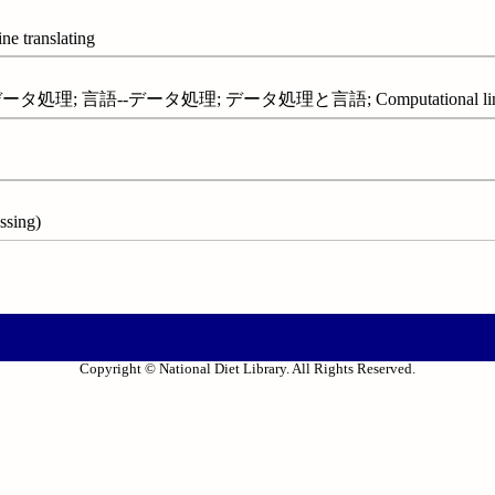
translating
理; 言語--データ処理; データ処理と言語; Computational lingui
ssing)
Copyright © National Diet Library. All Rights Reserved.