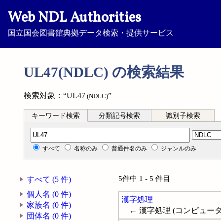
Web NDL Authorities
国立国会図書館典拠データ検索・提供サービス
UL47(NDLC) の検索結果
検索対象：“UL47
”
(NDLC)
キーワード検索
分類記号検索
識別子検索
分類記号検索
すべて
名称のみ
普通件名のみ
ジャンルのみ
5件中 1 - 5 件目
すべて (5 件)
個人名 (0 件)
漢字処理
家族名 (0 件)
← 漢字処理 (コンピュータ); Chines
団体名 (0 件)