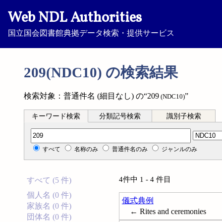
Web NDL Authorities
国立国会図書館典拠データ検索・提供サービス
209(NDC10) の検索結果
検索対象：普通件名 (細目なし) の“209
”
(NDC10)
キーワード検索
分類記号検索
識別子検索
分類記号検索
すべて
名称のみ
普通件名のみ
ジャンルのみ
4件中 1 - 4 件目
すべて (5 件)
個人名 (0 件)
儀式典例
家族名 (0 件)
← Rites and ceremonies
団体名 (0 件)