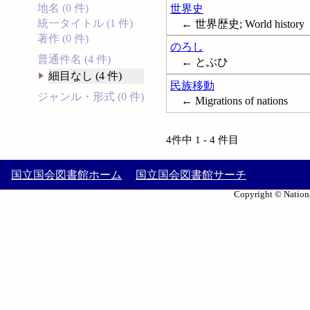
地名 (0 件)
世界史
統一タイトル (1 件)
← 世界歴史; World history
著作 (0 件)
のろし
普通件名 (4 件)
← とぶひ
細目なし (4 件)
民族移動
ジャンル・形式 (0 件)
← Migrations of nations
4件中 1 - 4 件目
国立国会図書館ホーム
国立国会図書館サーチ
Copyright © Nationa