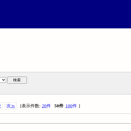
検索
2
次
≫
[
表示件数
:
20
件
50
件
100
件
]