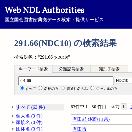
Web NDL Authorities
国立国会図書館典拠データ検索・提供サービス
291.66(NDC10) の検索結果
検索対象：“291.66
”
(NDC10)
キーワード検索
分類記号検索
識別子検索
分類記号検索
すべて
名称のみ
普通件名のみ
ジャンルのみ
63件中 1 - 50 件目
≪
前
1
すべて (63 件)
個人名 (0 件)
有田郡 (和歌山県)
家族名 (0 件)
団体名 (0 件)
有田市