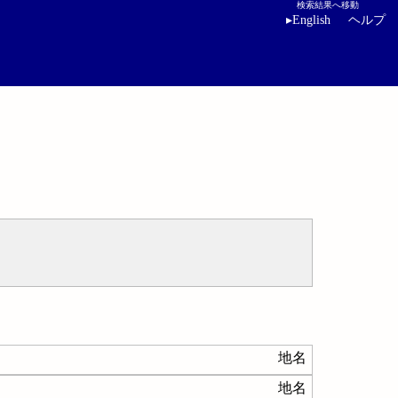
検索結果へ移動
▸
English
ヘルプ
地名
地名