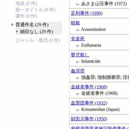
地名 (0 件)
← あさま山荘事件 (1972)
統一タイトル (0 件)
足利事件 (1990)
著作 (0 件)
暗殺
普通件名 (29 件)
← Assassination
細目なし (29 件)
安楽死
ジャンル・形式 (0 件)
← Euthanasia
嬰児殺し
← Infanticide
姦淫罪
← 強姦罪; 強制猥褻罪; 淫行勧誘罪
金嬉老事件 (1968)
← 金嬉老事件 (1968)
血盟団事件 (1932)
← Ketsumeidan (Japan)
財田川事件 (1950)
相模原障害者施設殺傷事件 (20