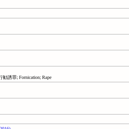
; Fornication; Rape
16)