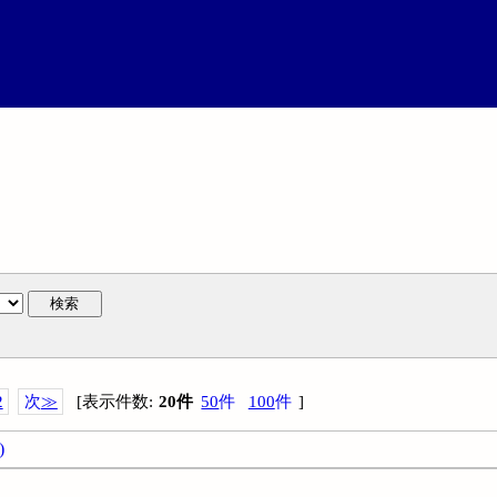
検索
2
次
≫
[
表示件数
:
20
件
50
件
100
件
]
)