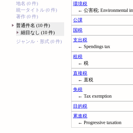
地名 (0 件)
環境税
統一タイトル (0 件)
← 公害税; Environmental imp
著作 (0 件)
公課
普通件名 (10 件)
国税
細目なし (10 件)
支出税
ジャンル・形式 (0 件)
← Spendings tax
租税
← 税
直接税
← 直税
免税
← Tax exemption
目的税
累進税
← Progressive taxation