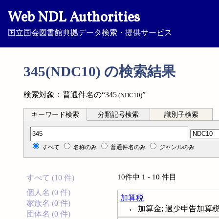
Web NDL Authorities
国立国会図書館典拠データ検索・提供サービス
345(NDC10) の検索結果
検索対象：普通件名の“345
”
(NDC10)
キーワード検索
分類記号検索
識別子検索
分類記号検索
すべて
名称のみ
普通件名のみ
ジャンルのみ
10件中 1 - 10 件目
すべて (10 件)
個人名 (0 件)
加算税
家族名 (0 件)
← 加算金; 過少申告加算税
団体名 (0 件)