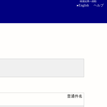
検索結果へ移動
▸
English
ヘルプ
普通件名