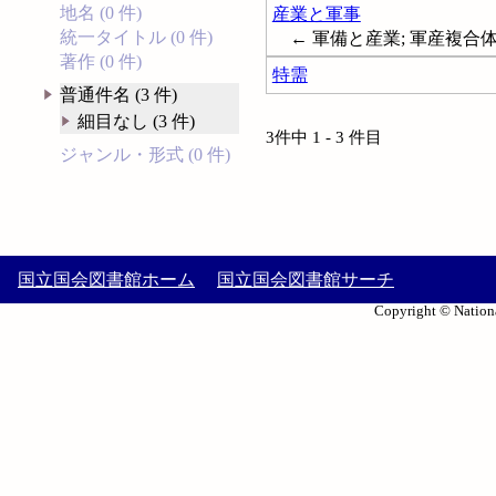
地名 (0 件)
産業と軍事
統一タイトル (0 件)
← 軍備と産業; 軍産複合体; 軍事と産
著作 (0 件)
特需
普通件名 (3 件)
細目なし (3 件)
3件中 1 - 3 件目
ジャンル・形式 (0 件)
国立国会図書館ホーム
国立国会図書館サーチ
Copyright © Nationa