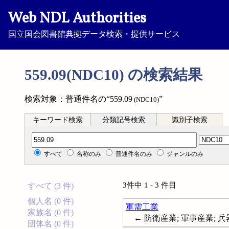
Web NDL Authorities
国立国会図書館典拠データ検索・提供サービス
559.09(NDC10) の検索結果
検索対象：普通件名の“559.09
”
(NDC10)
キーワード検索
分類記号検索
識別子検索
分類記号検索
すべて
名称のみ
普通件名のみ
ジャンルのみ
3件中 1 - 3 件目
すべて (3 件)
個人名 (0 件)
軍需工業
家族名 (0 件)
← 防衛産業; 軍事産業; 兵器産業;
団体名 (0 件)