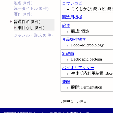
地名 (0 件)
コウジカビ
統一タイトル (0 件)
← こうじかび; 麹カビ; 麹
著作 (0 件)
醸造用機械
普通件名 (8 件)
醸造
細目なし (8 件)
← 醸成; 酒造
ジャンル・形式 (0 件)
食品微生物学
← Food--Microbiology
乳酸菌
← Lactic acid bacteria
バイオリアクター
← 生体反応利用装置; Biorea
発酵
← 醗酵; Fermentation
8件中 1 - 8 件目