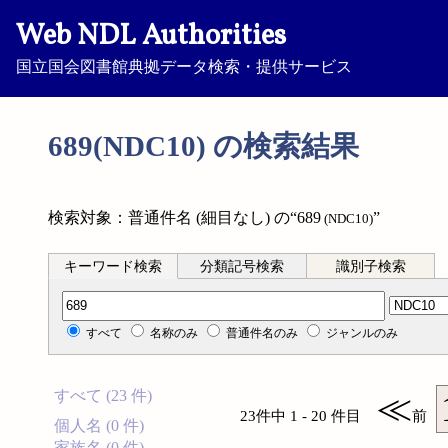
Web NDL Authorities
国立国会図書館典拠データ検索・提供サービス
689(NDC10) の検索結果
検索対象：普通件名 (細目なし) の“689
”
(NDC10)
キーワード検索
分類記号検索
識別子検索
分類記号検索
すべて
名称のみ
普通件名のみ
ジャンルのみ
すべて (23 件)
≪
23件中 1 - 20 件目
前
個人名 (0 件)
家族名 (0 件)