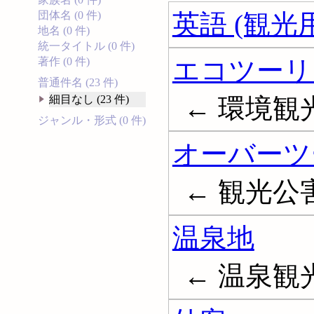
英語 (観光用
団体名 (0 件)
地名 (0 件)
統一タイトル (0 件)
エコツーリ
著作 (0 件)
普通件名 (23 件)
← 環境観光;
細目なし (23 件)
ジャンル・形式 (0 件)
オーバーツ
← 観光公害; 
温泉地
← 温泉観光