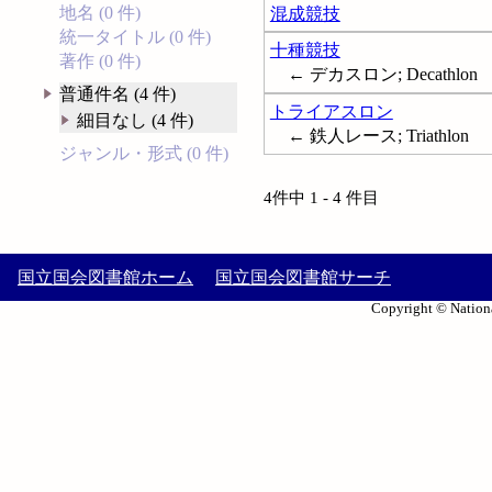
地名 (0 件)
混成競技
統一タイトル (0 件)
十種競技
著作 (0 件)
← デカスロン; Decathlon
普通件名 (4 件)
トライアスロン
細目なし (4 件)
← 鉄人レース; Triathlon
ジャンル・形式 (0 件)
4件中 1 - 4 件目
国立国会図書館ホーム
国立国会図書館サーチ
Copyright © Nationa