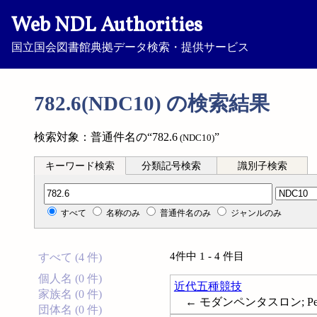
Web NDL Authorities
国立国会図書館典拠データ検索・提供サービス
782.6(NDC10) の検索結果
検索対象：普通件名の“782.6
”
(NDC10)
キーワード検索
分類記号検索
識別子検索
分類記号検索
すべて
名称のみ
普通件名のみ
ジャンルのみ
4件中 1 - 4 件目
すべて (4 件)
個人名 (0 件)
近代五種競技
家族名 (0 件)
← モダンペンタスロン; Pent
団体名 (0 件)