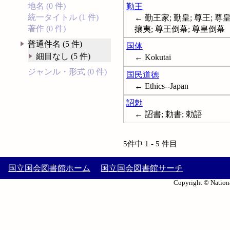
地名 (0 件)
勤王
統一タイトル (1 件)
← 勤王家; 勤皇; 尊王; 尊
著作 (0 件)
攘夷; 尊王倒幕; 尊皇倒幕
普通件名 (5 件)
国体
細目なし (5 件)
← Kokutai
ジャンル・形式 (0 件)
国民道徳
← Ethics--Japan
詔勅
← 詔書; 勅書; 勅語
5件中 1 - 5 件目
国立国会図書館ホーム
国立国会図書館サーチ
Copyright © Nationa