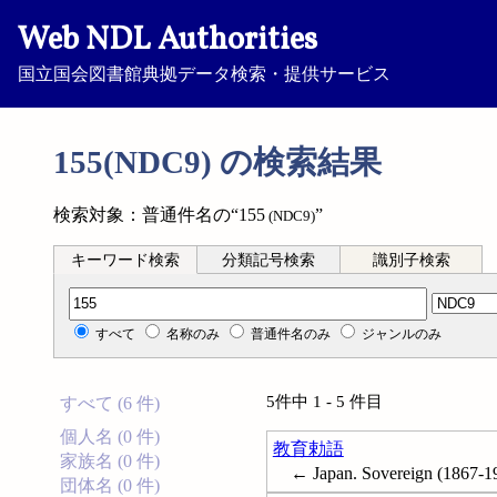
Web NDL Authorities
国立国会図書館典拠データ検索・提供サービス
155(NDC9) の検索結果
検索対象：普通件名の“155
”
(NDC9)
キーワード検索
分類記号検索
識別子検索
分類記号検索
すべて
名称のみ
普通件名のみ
ジャンルのみ
5件中 1 - 5 件目
すべて (6 件)
個人名 (0 件)
教育勅語
家族名 (0 件)
← Japan. Sovereign (1867-19
団体名 (0 件)