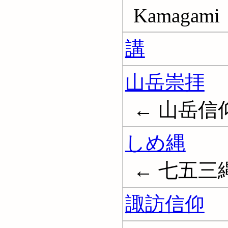
Kamagami
講
山岳崇拝
← 山岳信仰; 
しめ縄
← 七五三縄
諏訪信仰