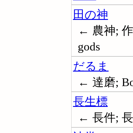
田の神
← 農神; 作
gods
だるま
← 達磨; Bod
長生標
← 長件; 長