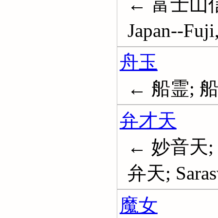
← 富士山信仰;
Japan--Fuj
舟玉
← 船霊; 
弁才天
← 妙音天;
弁天; Sarasv
魔女