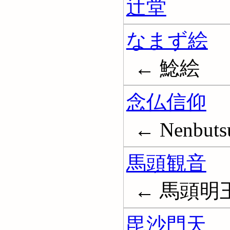
辻堂
なまず絵
← 鯰絵
念仏信仰
← Nenbuts
馬頭観音
← 馬頭明
毘沙門天