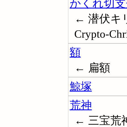
かくれ切支
← 潜伏キ
Crypto-Chri
額
← 扁額
鯨塚
荒神
← 三宝荒神