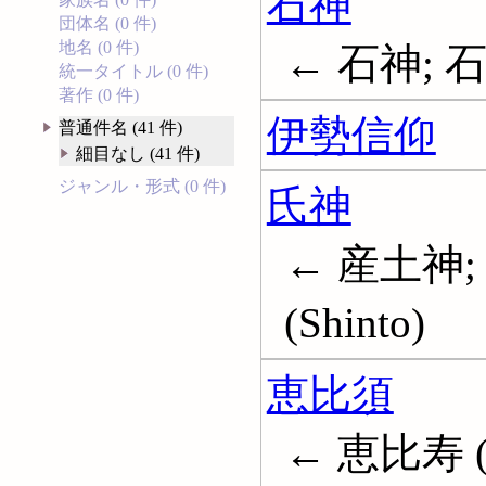
石神
団体名 (0 件)
地名 (0 件)
← 石神; 
統一タイトル (0 件)
著作 (0 件)
伊勢信仰
普通件名 (41 件)
細目なし (41 件)
ジャンル・形式 (0 件)
氏神
← 産土神; 
(Shinto)
恵比須
← 恵比寿 (