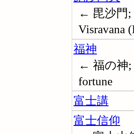
← 毘沙門;
Visravana (
福神
← 福の神; 福
fortune
富士講
富士信仰