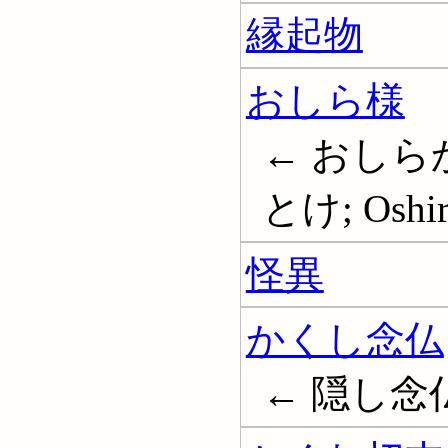
縁起物
おしら様
← おしら
とけ; Oshir
怪異
かくし念仏
← 隠し念仏; 