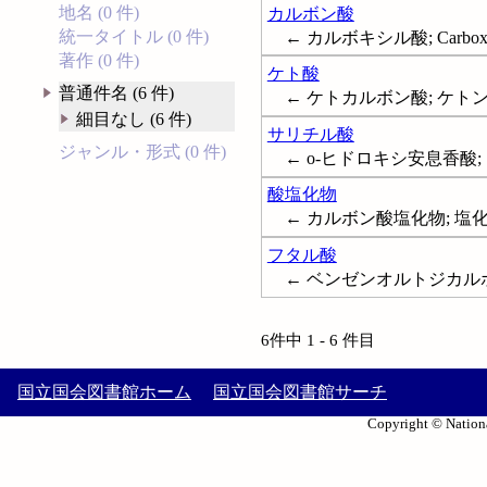
地名 (0 件)
カルボン酸
統一タイトル (0 件)
← カルボキシル酸; Carboxyli
著作 (0 件)
ケト酸
普通件名 (6 件)
← ケトカルボン酸; ケトン酸; K
細目なし (6 件)
サリチル酸
ジャンル・形式 (0 件)
← o-ヒドロキシ安息香酸; Salic
酸塩化物
← カルボン酸塩化物; 塩化アシル
フタル酸
← ベンゼンオルトジカルボン酸; 
6件中 1 - 6 件目
国立国会図書館ホーム
国立国会図書館サーチ
Copyright © Nationa