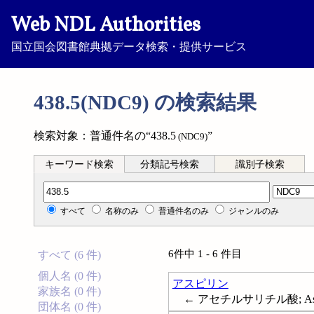
Web NDL Authorities
国立国会図書館典拠データ検索・提供サービス
438.5(NDC9) の検索結果
検索対象：普通件名の“438.5
”
(NDC9)
キーワード検索
分類記号検索
識別子検索
分類記号検索
すべて
名称のみ
普通件名のみ
ジャンルのみ
6件中 1 - 6 件目
すべて (6 件)
個人名 (0 件)
アスピリン
家族名 (0 件)
← アセチルサリチル酸; Aspi
団体名 (0 件)