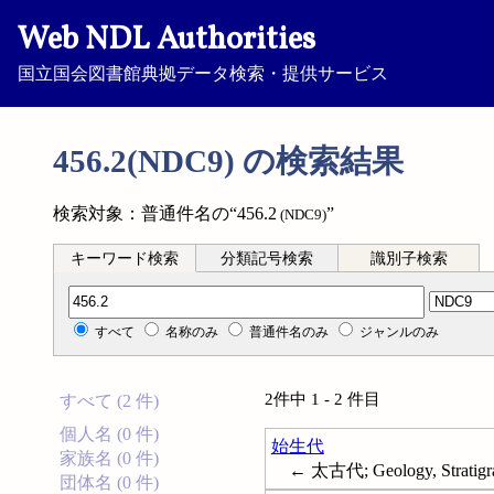
Web NDL Authorities
国立国会図書館典拠データ検索・提供サービス
456.2(NDC9) の検索結果
検索対象：普通件名の“456.2
”
(NDC9)
キーワード検索
分類記号検索
識別子検索
分類記号検索
すべて
名称のみ
普通件名のみ
ジャンルのみ
2件中 1 - 2 件目
すべて (2 件)
個人名 (0 件)
始生代
家族名 (0 件)
← 太古代; Geology, Stratigra
団体名 (0 件)