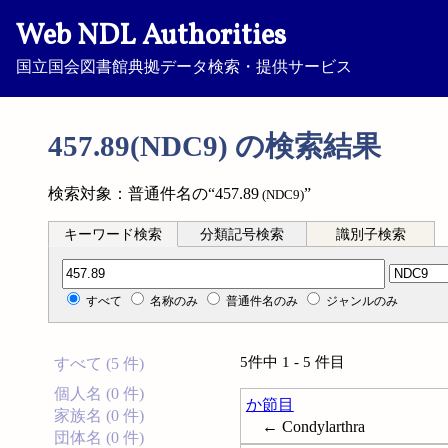
Web NDL Authorities
国立国会図書館典拠データ検索・提供サービス
457.89(NDC9) の検索結果
検索対象：普通件名の“457.89
”
(NDC9)
キーワード検索
分類記号検索
識別子検索
分類記号検索
すべて
名称のみ
普通件名のみ
ジャンルのみ
5件中 1 - 5 件目
すべて (5 件)
個人名 (0 件)
か節目
家族名 (0 件)
← Condylarthra
団体名 (0 件)