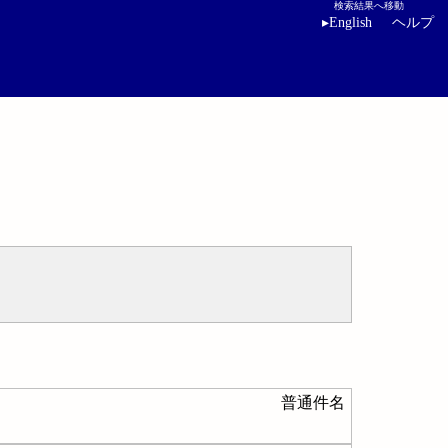
検索結果へ移動
▸
English
ヘルプ
普通件名