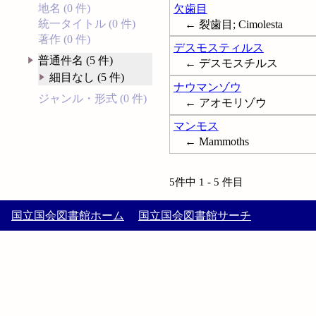
地名 (0 件)
欠歯目
統一タイトル (0 件)
← 裂歯目; Cimolesta
著作 (0 件)
デスモスティルス
普通件名 (5 件)
← デスモスチルス
細目なし (5 件)
ナウマンゾウ
ジャンル・形式 (0 件)
← アオモリゾウ
マンモス
← Mammoths
5件中 1 - 5 件目
国立国会図書館ホーム
国立国会図書館サーチ