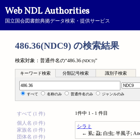
Web NDL Authorities
国立国会図書館典拠データ検索・提供サービス
486.36(NDC9) の検索結果
検索対象：普通件名の“486.36
”
(NDC9)
キーワード検索
分類記号検索
識別子検索
分類記号検索
すべて
名称のみ
普通件名のみ
ジャンルのみ
1件中 1 - 1 件目
すべて (1 件)
個人名 (0 件)
シラミ
家族名 (0 件)
← 虱; 蝨; 白虫; 半風子; Ano
団体名 (0 件)