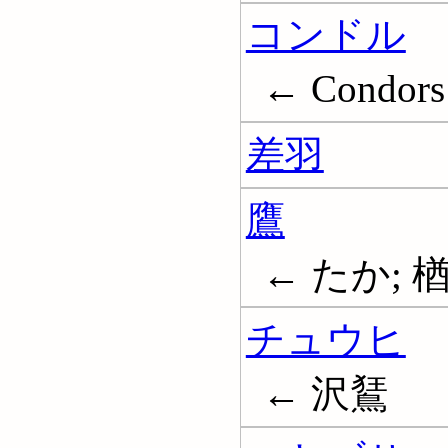
コンドル
← Condors
差羽
鷹
← たか; 楢
チュウヒ
← 沢鵟