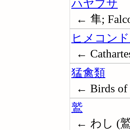
ハヤブサ
← 隼; Falc
ヒメコンド
← Catharte
猛禽類
← Birds of
鷲
← わし (鷲);