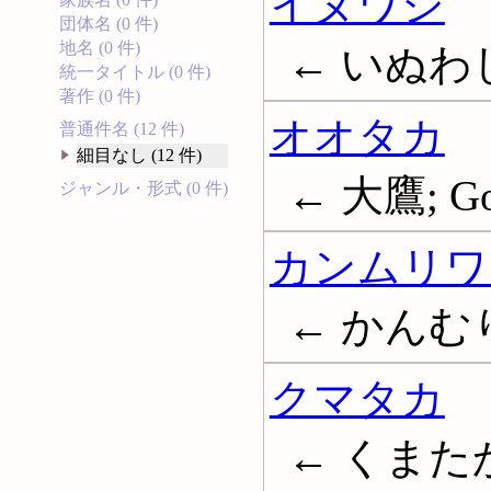
イヌワシ
団体名 (0 件)
地名 (0 件)
← いぬわし; 
統一タイトル (0 件)
著作 (0 件)
オオタカ
普通件名 (12 件)
細目なし (12 件)
← 大鷹; Go
ジャンル・形式 (0 件)
カンムリワ
← かんむ
クマタカ
← くまたか; 