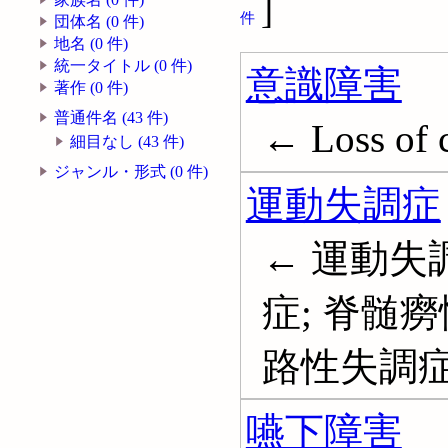
]
件
団体名 (0 件)
地名 (0 件)
統一タイトル (0 件)
意識障害
著作 (0 件)
普通件名 (43 件)
← Loss of 
細目なし (43 件)
ジャンル・形式 (0 件)
運動失調症
← 運動失
症; 脊髄癆
路性失調症; 
嚥下障害