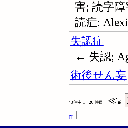
害; 読字障
読症; Alexia
失認症
← 失認; Ag
術後せん妄
≪
43件中 1 - 20 件目
前
]
件