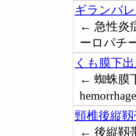
ギランバレ
← 急性
ーロパチー; Gu
くも膜下出
← 蜘蛛膜下出
hemorrhag
頸椎後縦靱
← 後縦靱帯骨