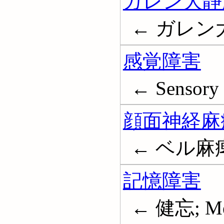
ガレン大静
← ガレン
感覚障害
← Sensory 
顔面神経麻
← ベル麻痺; F
記憶障害
← 健忘; Mem