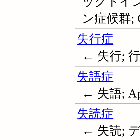
ックトイン
ン症候群; Qu
失行症
← 失行; 行
失語症
← 失語; Ap
失読症
← 失読;