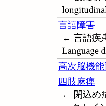
longitudina
言語障害
← 言語疾
Language di
高次脳機能
四肢麻痺
← 閉込め