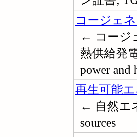
コージェネ
← コージ
熱供給発電; Co
power and 
再生可能エ
← 自然エネル
sources