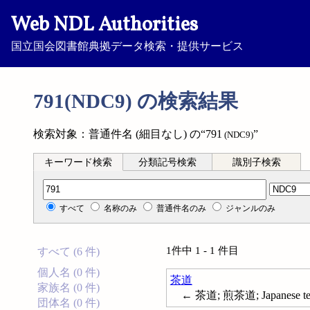
Web NDL Authorities
国立国会図書館典拠データ検索・提供サービス
791(NDC9) の検索結果
検索対象：普通件名 (細目なし) の“791
”
(NDC9)
キーワード検索
分類記号検索
識別子検索
分類記号検索
すべて
名称のみ
普通件名のみ
ジャンルのみ
1件中 1 - 1 件目
すべて (6 件)
個人名 (0 件)
茶道
家族名 (0 件)
← 茶道; 煎茶道; Japanese te
団体名 (0 件)