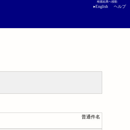
検索結果へ移動
▸
English
ヘルプ
普通件名