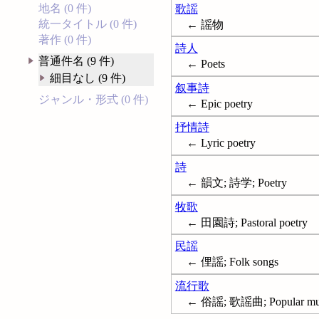
地名 (0 件)
歌謡
統一タイトル (0 件)
← 謡物
著作 (0 件)
詩人
普通件名 (9 件)
← Poets
細目なし (9 件)
叙事詩
ジャンル・形式 (0 件)
← Epic poetry
抒情詩
← Lyric poetry
詩
← 韻文; 詩学; Poetry
牧歌
← 田園詩; Pastoral poetry
民謡
← 俚謡; Folk songs
流行歌
← 俗謡; 歌謡曲; Popular mu