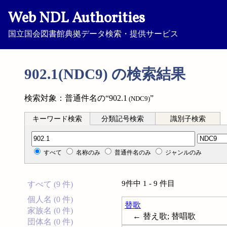
Web NDL Authorities
国立国会図書館典拠データ検索・提供サービス
902.1(NDC9) の検索結果
検索対象：普通件名の“902.1
”
(NDC9)
キーワード検索
分類記号検索
識別子検索
分類記号検索
すべて
名称のみ
普通件名のみ
ジャンルのみ
9件中 1 - 9 件目
すべて (9 件)
個人名 (0 件)
替歌
家族名 (0 件)
← 替え歌; 替唱歌
団体名 (0 件)