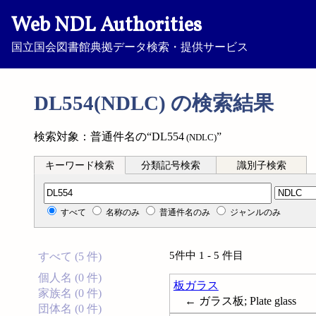
Web NDL Authorities
国立国会図書館典拠データ検索・提供サービス
DL554(NDLC) の検索結果
検索対象：普通件名の“DL554
”
(NDLC)
キーワード検索
分類記号検索
識別子検索
分類記号検索
すべて
名称のみ
普通件名のみ
ジャンルのみ
5件中 1 - 5 件目
すべて (5 件)
個人名 (0 件)
板ガラス
家族名 (0 件)
← ガラス板; Plate glass
団体名 (0 件)