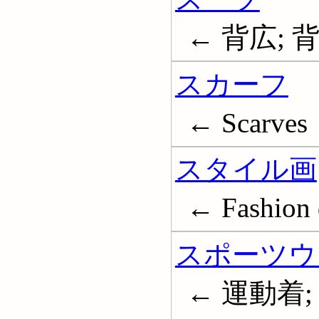
← 背広; 背広服
スカーフ
← Scarves
スタイル画
← Fashion 
スポーツウ
← 運動着;