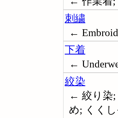
← 作業着; 労
刺繍
← Embroid
下着
← Underwe
絞染
← 絞り染;
め; くくしぞめ;