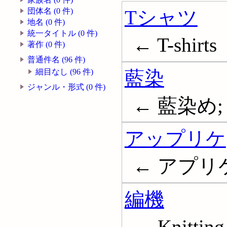
Tシャツ
団体名 (0 件)
地名 (0 件)
統一タイトル (0 件)
← T-shirts
著作 (0 件)
普通件名 (96 件)
藍染
細目なし (96 件)
ジャンル・形式 (0 件)
← 藍染め; I
アップリケ
← アプリケ;
編機
← Knitting