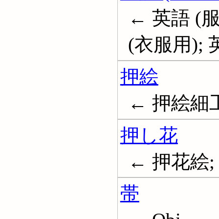
← 英語 (服
(衣服用);
押絵
← 押絵細工; F
押し花
← 押花絵;
帯