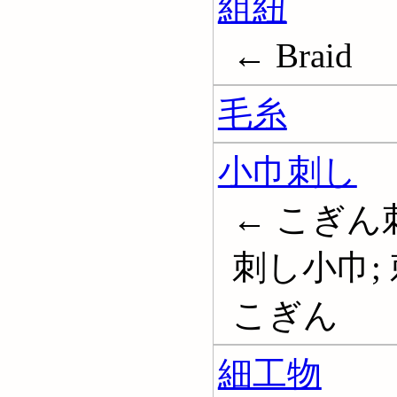
組紐
← Braid
毛糸
小巾刺し
← こぎん
刺し小巾;
こぎん
細工物