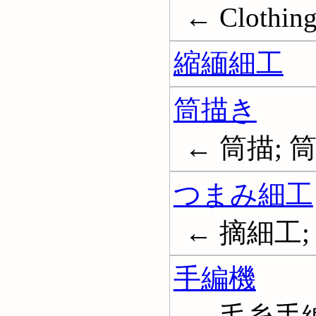
← Clothing
縮緬細工
筒描き
← 筒描; 
つまみ細工
← 摘細工;
手編機