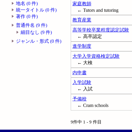
地名 (0 件)
家庭教師
統一タイトル (0 件)
← Tutors and tutoring
著作 (0 件)
教育産業
普通件名 (9 件)
高等学校卒業程度認定試験
細目なし (9 件)
← 高卒認定
ジャンル・形式 (0 件)
進学制度
大学入学資格検定試験
← 大検
内申書
入学試験
← 入試
予備校
← Cram schools
9件中 1 - 9 件目