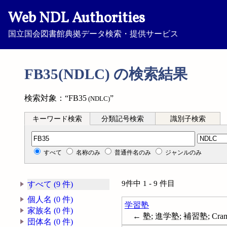
Web NDL Authorities
国立国会図書館典拠データ検索・提供サービス
FB35(NDLC) の検索結果
検索対象：“FB35
”
(NDLC)
キーワード検索
分類記号検索
識別子検索
分類記号検索
すべて
名称のみ
普通件名のみ
ジャンルのみ
9件中 1 - 9 件目
すべて (9 件)
個人名 (0 件)
学習塾
家族名 (0 件)
← 塾; 進学塾; 補習塾; Cram 
団体名 (0 件)