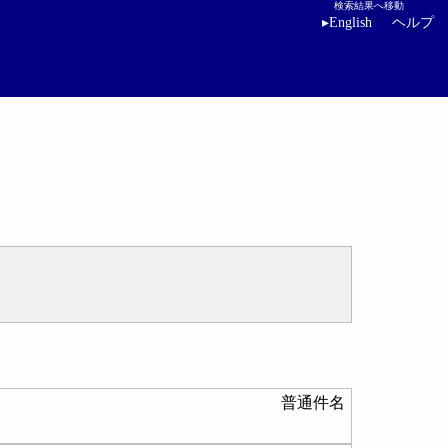
検索結果へ移動
▸
English
ヘルプ
普通件名