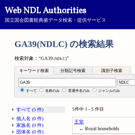
Web NDL Authorities
国立国会図書館典拠データ検索・提供サービス
GA39(NDLC) の検索結果
検索対象：“GA39
”
(NDLC)
キーワード検索
分類記号検索
識別子検索
分類記号検索
すべて
名称のみ
普通件名のみ
ジャンルのみ
5件中 1 - 5 件目
すべて (5 件)
個人名 (0 件)
王室
家族名 (0 件)
← Royal households
団体名 (0 件)