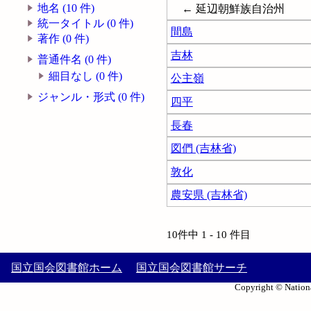
地名 (10 件)
← 延辺朝鮮族自治州
統一タイトル (0 件)
間島
著作 (0 件)
吉林
普通件名 (0 件)
細目なし (0 件)
公主嶺
ジャンル・形式 (0 件)
四平
長春
図們 (吉林省)
敦化
農安県 (吉林省)
10件中 1 - 10 件目
国立国会図書館ホーム
国立国会図書館サーチ
Copyright © Nationa