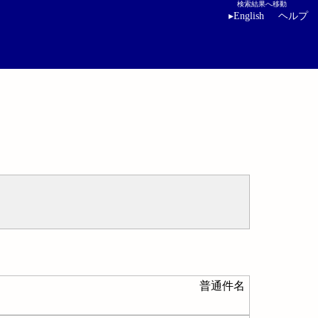
検索結果へ移動
▸
English
ヘルプ
普通件名