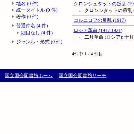
地名 (0 件)
クロンシュタットの叛乱 (192
統一タイトル (0 件)
← クロンシタットの叛乱 (1
著作 (0 件)
コルニロフの反乱 (1917)
普通件名 (4 件)
ロシア革命 (1917-1921)
細目なし (4 件)
← 二月革命 (ロシア); 十月革命; S
ジャンル・形式 (0 件)
4件中 1 - 4 件目
国立国会図書館ホーム
国立国会図書館サーチ