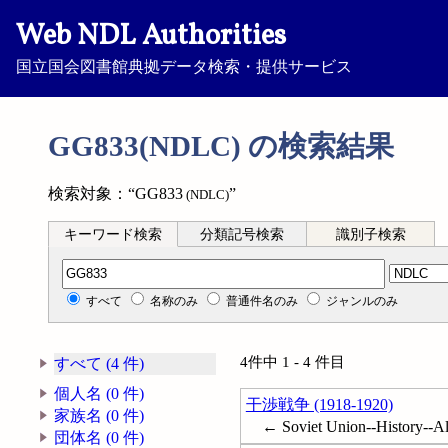
Web NDL Authorities
国立国会図書館典拠データ検索・提供サービス
GG833(NDLC) の検索結果
検索対象：“GG833
”
(NDLC)
キーワード検索
分類記号検索
識別子検索
分類記号検索
すべて
名称のみ
普通件名のみ
ジャンルのみ
4件中 1 - 4 件目
すべて (4 件)
個人名 (0 件)
干渉戦争 (1918-1920)
家族名 (0 件)
← Soviet Union--History-
団体名 (0 件)