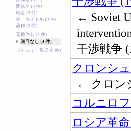
干渉戦争 (19
団体名 (0 件)
地名 (0 件)
← Soviet U
統一タイトル (0 件)
著作 (0 件)
intervent
普通件名 (4 件)
細目なし (4 件)
干渉戦争 (19
ジャンル・形式 (0 件)
クロンシュタ
← クロンシ
コルニロフの
ロシア革命 (1