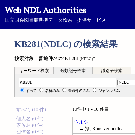
Web NDL Authorities
国立国会図書館典拠データ検索・提供サービス
KB281(NDLC) の検索結果
検索対象：普通件名の“KB281
”
(NDLC)
キーワード検索
分類記号検索
識別子検索
分類記号検索
すべて
名称のみ
普通件名のみ
ジャンルのみ
10件中 1 - 10 件目
すべて (10 件)
個人名 (0 件)
ウルシ
家族名 (0 件)
← 漆; Rhus verniciflua
団体名 (0 件)