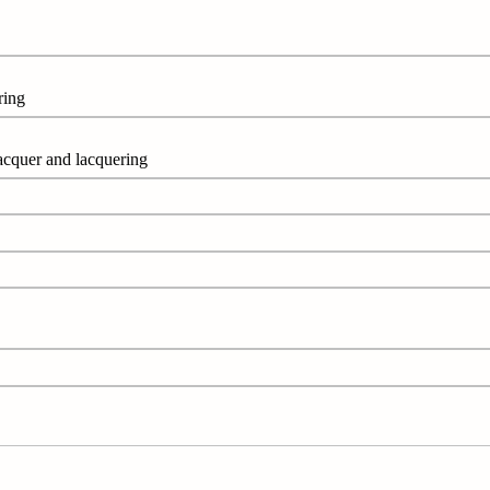
ring
r and lacquering