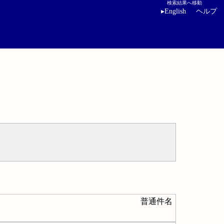
検索結果へ移動
▸
English
ヘルプ
普通件名