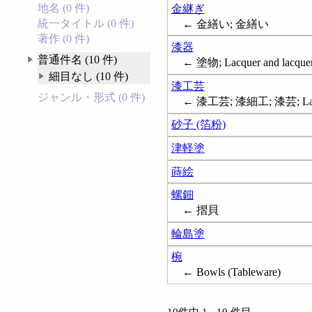
地名 (0 件)
金継ぎ
統一タイトル (0 件)
← 金繕い; 金繕い
著作 (0 件)
漆器
普通件名 (10 件)
← 塗物; Lacquer and lacque
細目なし (10 件)
漆工芸
ジャンル・形式 (0 件)
← 漆工芸; 漆細工; 漆芸; Lacque
砂子 (箔粉)
津軽塗
蒔絵
螺鈿
← 摺貝
輪島塗
椀
← Bowls (Tableware)
10件中 1 - 10 件目