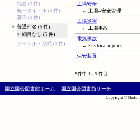
地名 (0 件)
工場安全
統一タイトル (0 件)
← 工場--安全管理
著作 (0 件)
工場災害
普通件名 (5 件)
← 工場事故
細目なし (5 件)
電気事故
ジャンル・形式 (0 件)
← Electrical injuries
保安装置
5件中 1 - 5 件目
国立国会図書館ホーム
国立国会図書館サーチ
Copyright © Nationa