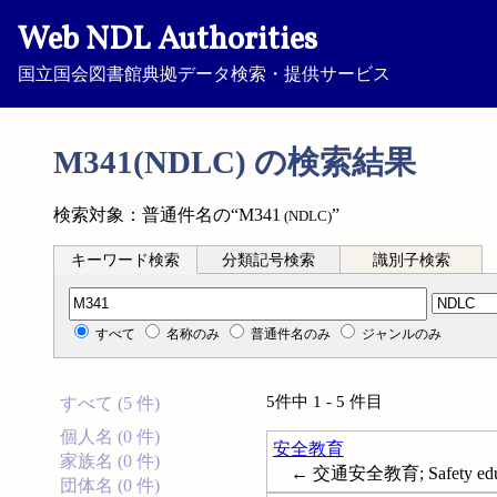
Web NDL Authorities
国立国会図書館典拠データ検索・提供サービス
M341(NDLC) の検索結果
検索対象：普通件名の“M341
”
(NDLC)
キーワード検索
分類記号検索
識別子検索
分類記号検索
すべて
名称のみ
普通件名のみ
ジャンルのみ
5件中 1 - 5 件目
すべて (5 件)
個人名 (0 件)
安全教育
家族名 (0 件)
← 交通安全教育; Safety educ
団体名 (0 件)