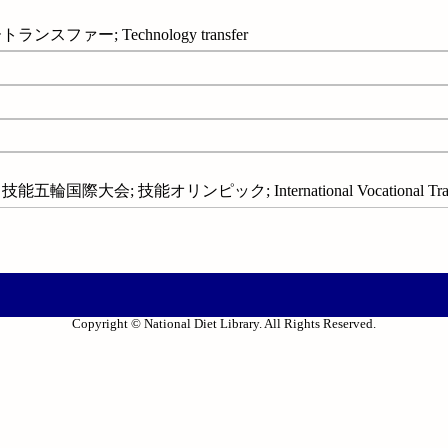
ファー; Technology transfer
際大会; 技能オリンピック; International Vocational Training
Copyright © National Diet Library. All Rights Reserved.