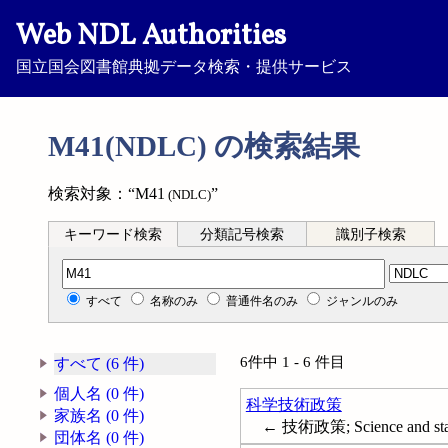
Web NDL Authorities
国立国会図書館典拠データ検索・提供サービス
M41(NDLC) の検索結果
検索対象：“M41
”
(NDLC)
キーワード検索
分類記号検索
識別子検索
分類記号検索
すべて
名称のみ
普通件名のみ
ジャンルのみ
6件中 1 - 6 件目
すべて (6 件)
個人名 (0 件)
科学技術政策
家族名 (0 件)
← 技術政策; Science and state
団体名 (0 件)