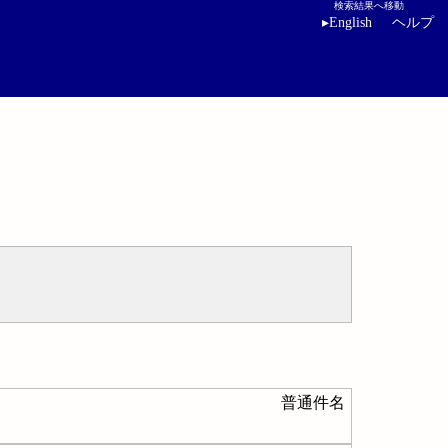
検索結果へ移動
▸
English
ヘルプ
普通件名