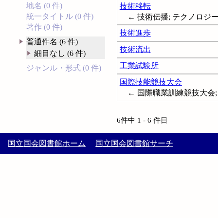
地名 (0 件)
技術移転
統一タイトル (0 件)
← 技術伝播; テクノロジートランス
著作 (0 件)
技術進歩
普通件名 (6 件)
技術流出
細目なし (6 件)
工業試験所
ジャンル・形式 (0 件)
国際技能競技大会
← 国際職業訓練競技大会; 技能五輪国
6件中 1 - 6 件目
国立国会図書館ホーム
国立国会図書館サーチ