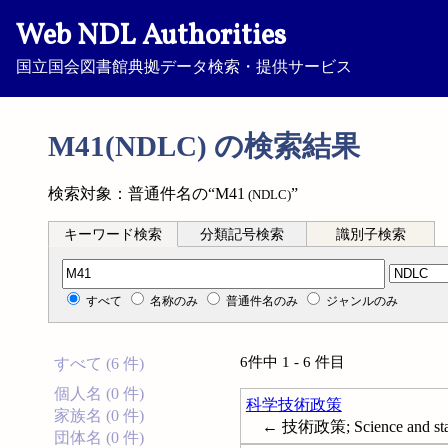
Web NDL Authorities
国立国会図書館典拠データ検索・提供サービス
M41(NDLC) の検索結果
検索対象：普通件名の“M41
”
(NDLC)
キーワード検索
分類記号検索
識別子検索
分類記号検索
すべて
名称のみ
普通件名のみ
ジャンルのみ
6件中 1 - 6 件目
すべて (6 件)
個人名 (0 件)
科学技術政策
家族名 (0 件)
← 技術政策; Science and state
団体名 (0 件)