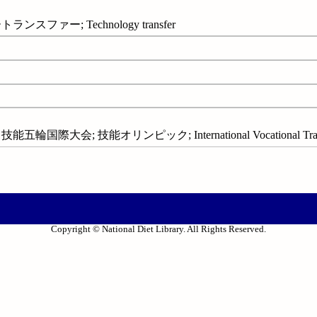
ファー; Technology transfer
際大会; 技能オリンピック; International Vocational Training
Copyright © National Diet Library. All Rights Reserved.