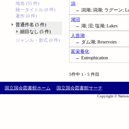
地名 (55 件)
潟
統一タイトル (0 件)
← 潟湖; 潟湖; ラグーン; La
著作 (0 件)
湖沼
普通件名 (5 件)
← 湖; 沼; 塩湖; Lakes
細目なし (5 件)
人造湖
ジャンル・形式 (0 件)
← ダム湖; Reservoirs
富栄養化
← Eutrophication
5件中 1 - 5 件目
国立国会図書館ホーム
国立国会図書館サーチ
Copyright © Nationa