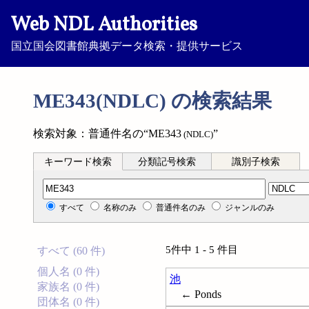
Web NDL Authorities
国立国会図書館典拠データ検索・提供サービス
ME343(NDLC) の検索結果
検索対象：普通件名の“ME343
”
(NDLC)
キーワード検索
分類記号検索
識別子検索
分類記号検索
すべて
名称のみ
普通件名のみ
ジャンルのみ
5件中 1 - 5 件目
すべて (60 件)
個人名 (0 件)
池
家族名 (0 件)
← Ponds
団体名 (0 件)