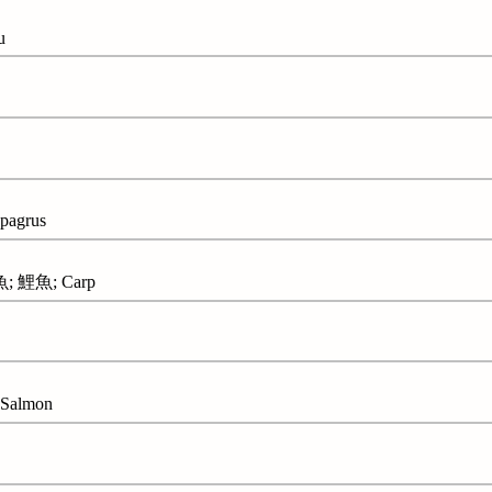
u
agrus
 鯉魚; Carp
Salmon