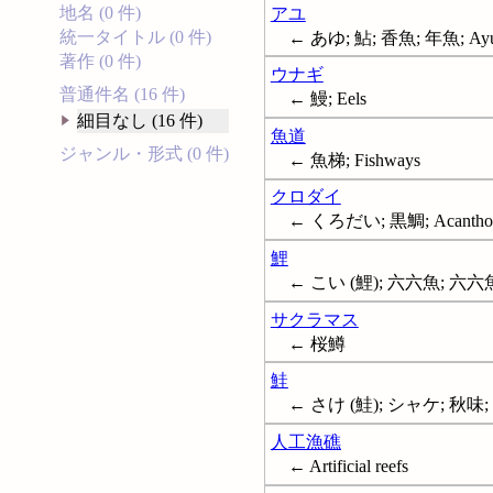
地名 (0 件)
アユ
統一タイトル (0 件)
← あゆ; 鮎; 香魚; 年魚; Ay
著作 (0 件)
ウナギ
普通件名 (16 件)
← 鰻; Eels
細目なし (16 件)
魚道
ジャンル・形式 (0 件)
← 魚梯; Fishways
クロダイ
← くろだい; 黒鯛; Acanthop
鯉
← こい (鯉); 六六魚; 六六魚;
サクラマス
← 桜鱒
鮭
← さけ (鮭); シャケ; 秋味; 
人工漁礁
← Artificial reefs