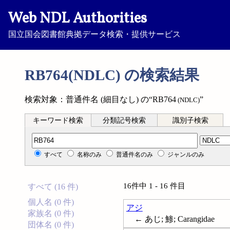
Web NDL Authorities
国立国会図書館典拠データ検索・提供サービス
RB764(NDLC) の検索結果
検索対象：普通件名 (細目なし) の“RB764
”
(NDLC)
キーワード検索
分類記号検索
識別子検索
分類記号検索
すべて
名称のみ
普通件名のみ
ジャンルのみ
16件中 1 - 16 件目
すべて (16 件)
個人名 (0 件)
アジ
家族名 (0 件)
← あじ; 鯵; Carangidae
団体名 (0 件)