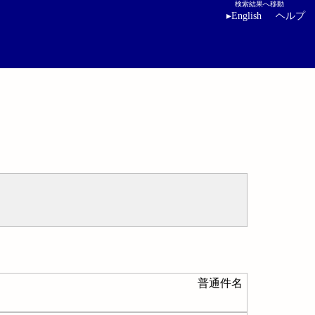
検索結果へ移動
▸
English
ヘルプ
普通件名