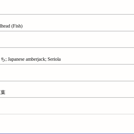
head (Fish)
panese amberjack; Seriola
榎葉