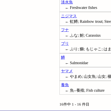
淡水魚
← Freshwater fishes
ニジマス
← 虹鱒; Rainbow trout; Steel
フナ
← ふな; 鮒; Carassius
ブリ
← ぶり; 鰤; もじゃこ; はまち; Ja
鱒
← Salmonidae
ヤマメ
← やまめ; 山女魚; 山女; 
養魚
← 魚--養殖; Fish culture
16件中 1 - 16 件目