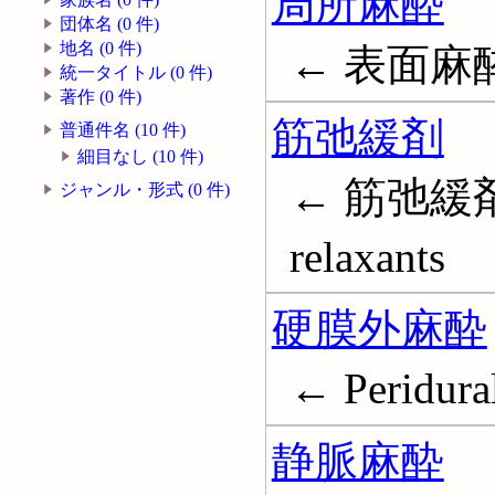
局所麻酔
団体名 (0 件)
地名 (0 件)
← 表面麻酔; 
統一タイトル (0 件)
著作 (0 件)
筋弛緩剤
普通件名 (10 件)
細目なし (10 件)
← 筋弛緩剤;
ジャンル・形式 (0 件)
relaxants
硬膜外麻酔
← Peridural
静脈麻酔