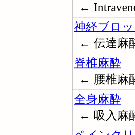
← Intraveno
神経ブロッ
← 伝達麻酔; 
脊椎麻酔
← 腰椎麻酔; S
全身麻酔
← 吸入麻
ペインクリ