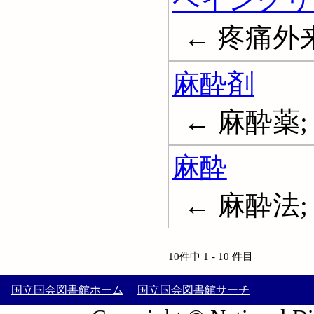
← 疼痛外来; P
麻酔剤
← 麻酔薬; 痺
麻酔
← 麻酔法; A
10件中 1 - 10 件目
国立国会図書館ホーム
国立国会図書館サーチ