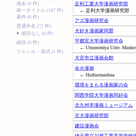
地名 (0 件)
足利工業大学漫画研究部
統一タイトル (107 件)
← 足利大学漫画研究部
著作 (0 件)
アズ漫画研究会
普通件名 (72 件)
犬好き漫画家同盟
細目なし (6 件)
宇都宮大学漫画研究会
細目 (0 件)
← Utsunomiya Univ. Manken; 
ジャンル・形式 (1 件)
大宮市立漫画会館
会火漫画
← Huifuomanhua
環境をまもる漫画家の会
関西学院大学漫画同好会
北九州市漫画ミュージアム
京大漫画研究部
建設漫画会
埼玉県立川越工業高等学校