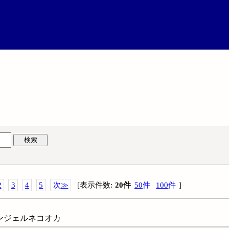
検索
2
3
4
5
次
≫
[
表示件数
:
20
件
50
件
100
件
]
漫画エンジェルネコオカ