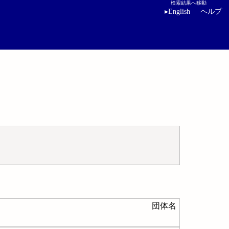
検索結果へ移動
▸
English
ヘルプ
団体名