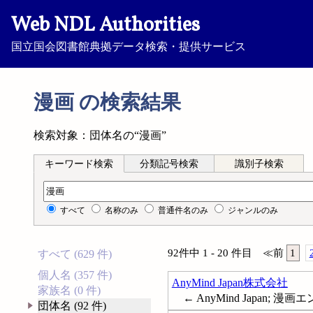
Web NDL Authorities
国立国会図書館典拠データ検索・提供サービス
漫画 の検索結果
検索対象：団体名の“漫画”
キーワード検索
分類記号検索
識別子検索
キーワード検索
すべて
名称のみ
普通件名のみ
ジャンルのみ
92件中 1 - 20 件目
≪
前
1
すべて (629 件)
個人名 (357 件)
AnyMind Japan株式会社
家族名 (0 件)
← AnyMind Japan; 
団体名 (92 件)