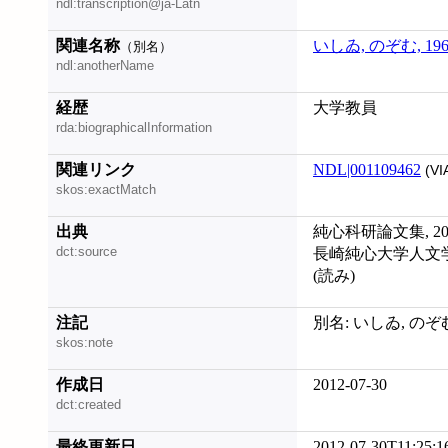
ndl:transcription@ja-Latn
関連名称
いしゐ, のぞむ, 196
（別名）
ndl:anotherName
経歴
大学教員
rda:biographicalInformation
関連リンク
NDL|001109462
(VI
skos:exactMatch
出典
純心科研論文集, 201
dct:source
長崎純心大学人文学部
(読み)
注記
別名: いしゐ, のぞむ,
skos:note
作成日
2012-07-30
dct:created
最終更新日
2012-07-30T11:25:1