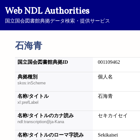
Web NDL Authorities
国立国会図書館典拠データ検索・提供サービス
石海青
国立国会図書館典拠ID
001109462
典拠種別
個人名
skos:inScheme
名称/タイトル
石海青
xl:prefLabel
名称/タイトルのカナ読み
セキカイセイ
ndl:transcription@ja-Kana
名称/タイトルのローマ字読み
Sekikaisei