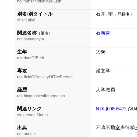
ndl:transcription@ja-Latn
別名/別タイトル
石井, 望
（戸籍名）
xl:altLabel
関連名称
石海青
（筆名）
ndl:pseudonym
生年
1966
rda:dateOfBirth
専攻
漢文学
rda:fieldOfActivityOfThePerson
経歴
大学教員
rda:biographicalInformation
関連リンク
NDL|00805473
(VIA
skos:exactMatch
出典
不鳴不飛室声律学三
dct:source